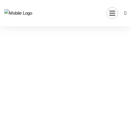
TikTok est-il un
support
intéressant pour
démarquer votre